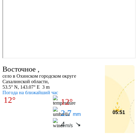
Восточное ,
село в Охинском городском округе
Сахалинской области,
53.5° N, 143.07° E 3 m
Погода на ближайший час
12°
12°
2.7
05:51
mm
4
m/s