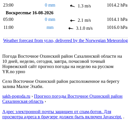
23:00
0 mm
1014.2 hPa
1.3 m/s
Воскресенье 16-08-2026
05:00
0 mm
1014.1 hPa
2.1 m/s
11:00
mm
1016.0 hPa
3.1.0 m/s
Weather forecast from yr.no, delivered by the Norwegian Meteorolog
Погода Восточное Охинский район Сахалинской области на
10 дней, неделю, сегодня, завтра, почасовой точный
Норвежский сайт прогноз погоды на неделю на русском
YR.no урно
Село Восточное Охинский район расположенное на берегу
залива Малое Эхаби.
sakh-pogoda.ru
›
Прогноз погоды Восточное Охинский район
Сахалинская область
›
Адрес электронной почты защищен от спам-ботов. Для
просмотра адреса в браузере должен быть включен Javascript.
.