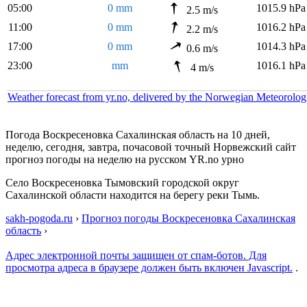
05:00
0 mm
1015.9 hPa
2.5 m/s
11:00
0 mm
1016.2 hPa
2.2 m/s
17:00
0 mm
1014.3 hPa
0.6 m/s
23:00
mm
1016.1 hPa
4 m/s
Weather forecast from yr.no, delivered by the Norwegian Meteorolog
Погода Воскресеновка Сахалинская область на 10 дней,
неделю, сегодня, завтра, почасовой точный Норвежский сайт
прогноз погоды на неделю на русском YR.no урно
Село Воскресеновка Тымовский городской округ
Сахалинской области находится на берегу реки Тымь.
sakh-pogoda.ru
›
Прогноз погоды Воскресеновка Сахалинская
область
›
Адрес электронной почты защищен от спам-ботов. Для
просмотра адреса в браузере должен быть включен Javascript.
.