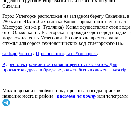
неделю на русском Норвежский сайт сайт YR.no урно
Сахалин
Город Углегорск расположен на западном берегу Сахалина, в
280 км от Южно-Сахалинска.Вдоль города протекает канал
Массурао (он же р. Тухлянка). Канал осуществляет сток воды
от с. Ольховка и г. Углегорска и проходя через город впадает в
море южнее устья Углегорки. В советские времена канал
служил для сброса технологических вод Углегорского ЦБЗ
sakh-pogoda.ru
›
Прогноз погоды г. Углегорск
›
Адрес электронной почты защищен от спам-ботов. Для
просмотра адреса в браузере должен быть включен Javascript.
.
Можно добавить любую точку прогноза погоды прислав
название места и района
письмом на почту
или телеграмм