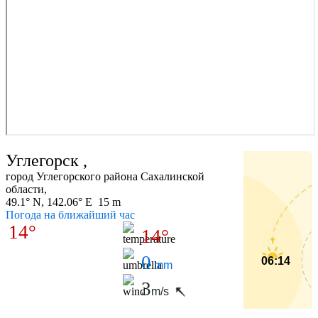
Углегорск ‎,
город Углегорского района Сахалинской
области,
49.1° N, 142.06° E 15 m
Погода на ближайший час
14°
14°
0
06:14
mm
3
m/s