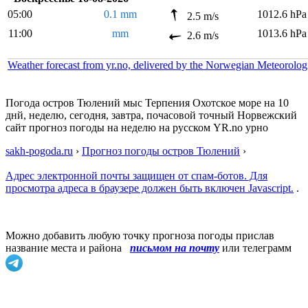
05:00
0.1 mm
1012.6 hPa
2.5 m/s
11:00
mm
1013.6 hPa
2.6 m/s
Weather forecast from yr.no, delivered by the Norwegian Meteorolog
Погода остров Тюлений мыс Терпения Охотское море на 10
днй, неделю, сегодня, завтра, почасовой точный Норвежский
сайт прогноз погоды на неделю на русском YR.no урно
sakh-pogoda.ru
›
Прогноз погоды остров Тюлений
›
Адрес электронной почты защищен от спам-ботов. Для
просмотра адреса в браузере должен быть включен Javascript.
.
Можно добавить любую точку прогноза погоды прислав
название места и района
письмом на почту
или телеграмм