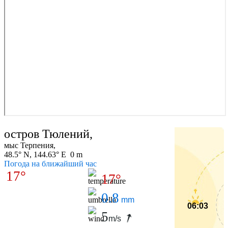
остров Тюлений,
мыс Терпения,
48.5° N, 144.63° E 0 m
Погода на ближайший час
17°
17°
0.8
mm
06:03
5
m/s