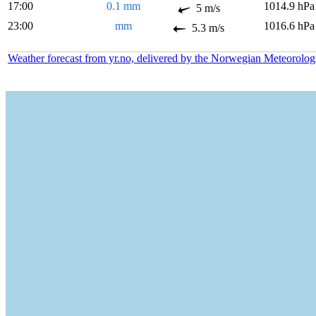
17:00
0.1 mm
1014.9 hPa
5 m/s
23:00
mm
1016.6 hPa
5.3 m/s
Weather forecast from yr.no, delivered by the Norwegian Meteorolog