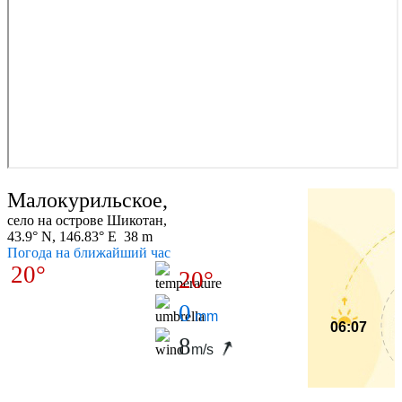
Малокурильское,
село на острове Шикотан,
43.9° N, 146.83° E 38 m
Погода на ближайший час
20°
20°
0
mm
06:07
8
m/s