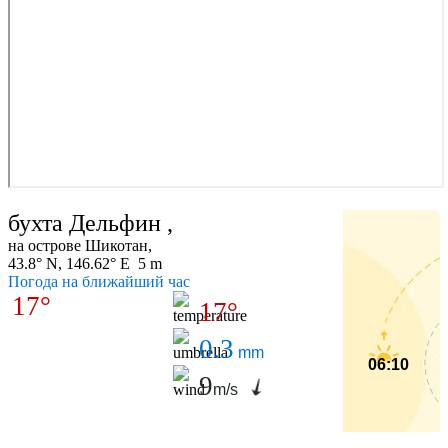
бухта Дельфин ,
на острове Шикотан,
43.8° N, 146.62° E 5 m
Погода на ближайший час
17°
17°
0.3
mm
06:10
9
m/s