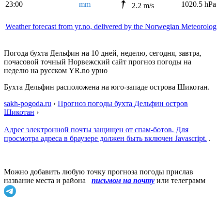
23:00
mm
1020.5 hPa
2.2 m/s
Weather forecast from yr.no, delivered by the Norwegian Meteorolog
Погода бухта Дельфин на 10 дней, неделю, сегодня, завтра,
почасовой точный Норвежский сайт прогноз погоды на
неделю на русском YR.no урно
Бухта Дельфин расположена на юго-западе острова Шикотан.
sakh-pogoda.ru
›
Прогноз погоды бухта Дельфин остров
Шикотан
›
Адрес электронной почты защищен от спам-ботов. Для
просмотра адреса в браузере должен быть включен Javascript.
.
Можно добавить любую точку прогноза погоды прислав
название места и района
письмом на почту
или телеграмм