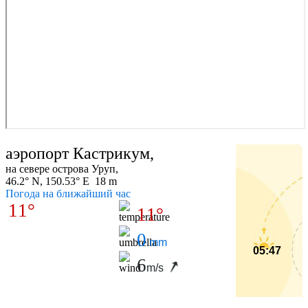
аэропорт Кастрикум,
на севере острова Уруп,
46.2° N, 150.53° E 18 m
Погода на ближайший час
11°
11°
0
mm
05:47
6
m/s