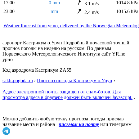
17:00
0 mm
1014.8 hPa
3.1 m/s
23:00
mm
1015.6 hPa
2.4 m/s
Weather forecast from yr.no, delivered by the Norwegian Meteorolog
аэропорт Кастрикум о.Уруп Подробный почасовой точный
прогноз погоды на неделю на русском. По данным
Норвежского Метеорологического Института сайт YR.no
урно
Код аэродрома Кастрикум ZA55.
sakh-pogoda.ru
›
Прогноз погоды Кастрикум о.Уруп
›
Адрес электронной почты защищен от спам-ботов. Для
просмотра адреса в браузере должен быть включен Javascript.
.
Можно добавить любую точку прогноза погоды прислав
название места и района
письмом на почту
или телеграмм